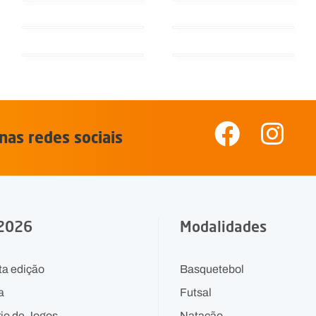
nas redes sociais
 2026
Modalidades
ta edição
Basquetebol
a
Futsal
io de Jogos
Natação